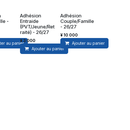
n
Adhésion
Adhésion
Nouveau
Nouveau
lle -
Entraide
Couple/Famille
(PVT/Jeune/Ret
- 26/27
raité) - 26/27
¥
10 000
¥
3 000
ter au panier
Ajouter au panier
Ajouter au panier