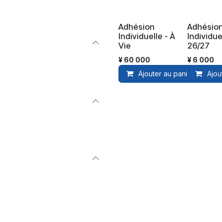
Adhésion
Adhésio
Nouveau
Individuelle - À
Individue
Vie
26/27
¥
60 000
¥
6 000
Ajouter au panier
Ajou