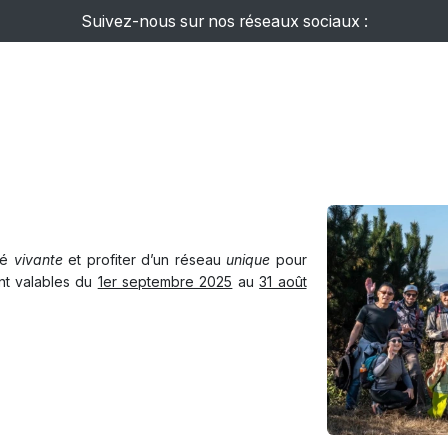
Suivez-nous sur nos réseaux sociaux :
Événements
Ateliers
Newsletter
Guide AFJ
Affich
té
vivante
et profiter d’un réseau
unique
pour
ont valables du
1er septembre 2025
au
31 août