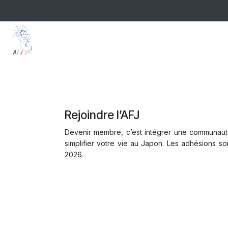
Se rendre au contenu
Page d'accueil
Rejoindre l'AFJ
Rejoindre l’AFJ
Devenir membre, c’est intégrer une communau
simplifier votre vie au Japon. Les adhésions s
2026
.